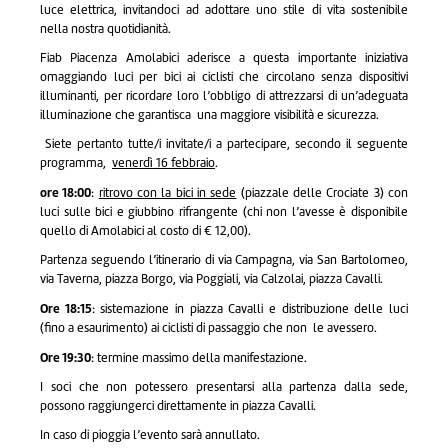
luce elettrica, invitandoci ad adottare uno stile di vita sostenibile
nella nostra quotidianità.
Fiab Piacenza Amolabici aderisce a questa importante iniziativa
omaggiando luci per bici ai ciclisti che circolano senza
dispositivi
illuminanti, per ricordar
e
loro
l’obbligo di attrezzarsi di un’adeguata
illuminazione che garantisca una maggiore visibilità e sicurezza.
Siete pertanto tutte/i invitate/i a partecipare, secondo il seguente
programma,
venerdì 16 febbraio
.
ore 18:00
:
ritrovo con la bici in sede
(piazzale delle Crociate 3) con
luci sulle bici e giubbino rifrangente (chi non l’avesse è disponibile
quello di Amolabici al costo di € 12,00).
Partenza seguendo l’itinerario di via Campagna, via San Bartolomeo,
via Taverna, piazza Borgo, via Poggiali, via Calzolai, piazza Cavalli.
Ore 18:15
: sistemazione in piazza Cavalli e distribuzione delle luci
(fino a esaurimento) ai ciclisti di passaggio che non le avessero.
Ore 19:30
: termine massimo della manifestazione.
I soci che non potessero presentarsi alla partenza dalla sede,
possono raggiungerci direttamente in piazza Cavalli.
In caso di pioggia l’evento sarà annullato.