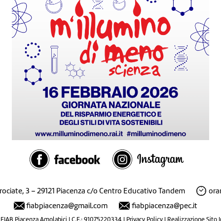
Crociate, 3 – 29121 Piacenza c/o Centro Educativo Tandem
orar
fiabpiacenza@gmail.com
fiabpiacenza@pec.it
FIAB Piacenza Amolabici | C.F.: 91075220334 |
Privacy Policy
|
Realizzazione Sito 