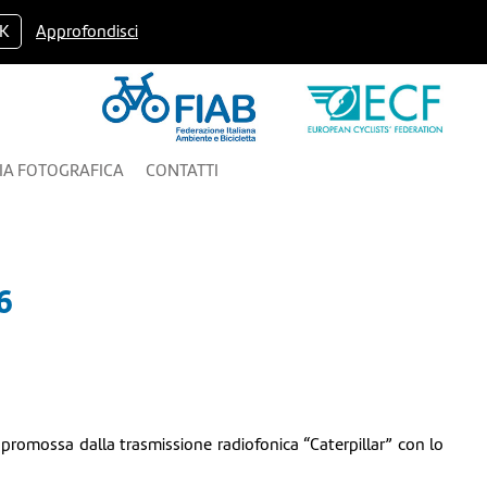
K
Approfondisci
IA FOTOGRAFICA
CONTATTI
6
romossa dalla trasmissione radiofonica “Caterpillar” con lo