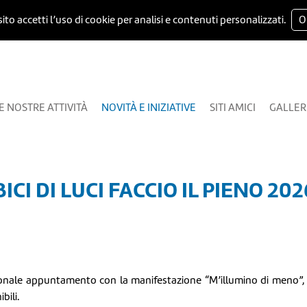
ito accetti l’uso di cookie per analisi e contenuti personalizzati.
O
E NOSTRE ATTIVITÀ
NOVITÀ E INIZIATIVE
SITI AMICI
GALLER
CI DI LUCI FACCIO IL PIENO 202
ionale appuntamento con la manifestazione “M’illumino di meno”, p
bili.