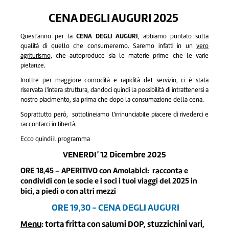
CENA DEGLI AUGURI 2025
CENA DEGLI AUGURI
Quest'anno per la
, abbiamo puntato sulla
qualità di quello che consumeremo. Saremo infatti in un
vero
agriturismo,
che autoproduce sia le materie prime che le varie
pietanze.
Inoltre per maggiore comodità e rapidità del servizio, ci è stata
riservata l'intera struttura, dandoci quindi la possibilità di intrattenersi a
nostro piacimento, sia prima che dopo la consumazione della cena.
Soprattutto però, sottolineiamo l'irrinunciabile piacere di rivederci e
raccontarci in libertà.
Ecco quindi il programma
VENERDI’ 12 Dicembre 2025
ORE 18,45 – APERITIVO con Amolabici:
racconta e
condividi con le socie e i soci i tuoi viaggi del 2025 in
bici, a piedi o con altri mezzi
ORE 19,30 - CENA DEGLI AUGURI
Menu
: torta fritta con salumi DOP, stuzzichini vari,