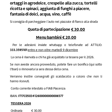
ortaggi in agrodolce, crespelle alla zucca, tortelli
ricotta e spinaci, aggiunta di funghi a piacere,
fantasia di dolci, acqua, vino, caffè
Si consiglia di parcheggiare l’auto nel piazzale di fianco alla strada
Quota di partecipazione
€ 30,00
Menu bambini € 20,00
Per le adesioni: inviate whatsapp o telefonate ad ATTILIO:
333.3595101
entro e non oltre martedì 9 dicembre
La cena è riservata a chi ha già acquistato la tessera per il 2026.
Se non aveste ancora provveduto, potete fare un bonifico (qui sotto
l'Iban) o rinnovarla la sera stessa della cena.
Verranno inoltre consegnati gli scaldacollo a coloro che non li
hanno ricevuti.
Conto corrente intestato a FIAB Piacenza:
IT17C0503412600000000006577
IBAN:
TESSERA 2026
Ordinaria € 30,00