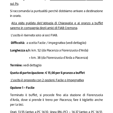
sul Po
.
Si raccomanda la puntualità perché dobbiamo arrivare a destinazione
in orario.
Alla visita guidata dell’abbazia di Chiaravalle e al pranzo a buffet
saremo in compagnia degli amici di FIAB Cremona
.
L’uscita è riservata solo ai soci FIAB.
Difficoltà:
a scelta Facile / Impegnativa (vedi dettaglio)
Lunghezza a/r:
km. 52 (da Piacenza a Fiorenzuola d’Arda)
+ km. 38 (da Fiorenzuola d’Arda a Piacenza)
Termine:
vedi dettaglio
Quota di partecipazione:
€ 15,00 per il pranzo a buffet
L’uscita è proposta con 2 opzioni: Facile o Impegnativa
Opzione 1 – Facile
Terminato il buffet, si procede fino alla stazione di Fiorenzuola
d’Arda, dove si prende il treno per Piacenza; fare il biglietto anche
per la bici.
Orari: 13,55 (arrivo a PC 14,10, linea RN-PC) - 14,37 (arrivo a PC 14,51,