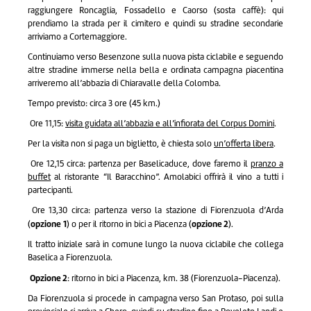
raggiungere Roncaglia, Fossadello e Caorso (sosta caffè): qui
prendiamo la strada per il cimitero e quindi su stradine secondarie
arriviamo a Cortemaggiore.
Continuiamo verso Besenzone sulla nuova pista ciclabile e seguendo
altre stradine immerse nella bella e ordinata campagna piacentina
arriveremo all’abbazia di Chiaravalle della Colomba.
Tempo previsto: circa 3 ore (45 km.)
Ore 11,15:
visita guidata all’abbazia e all’infiorata del Corpus Domini
.
Per la visita non si paga un biglietto, è chiesta solo
un’offerta libera
.
Ore 12,15 circa: partenza per Baselicaduce, dove faremo il
pranzo a
buffet
al ristorante “Il Baracchino”. Amolabici offrirà il vino a tutti i
partecipanti.
Ore 13,30 circa: partenza verso la stazione di Fiorenzuola d’Arda
opzione
1
opzione 2
(
) o per il ritorno in bici a Piacenza (
).
Il tratto iniziale sarà in comune lungo la nuova ciclabile che collega
Baselica a Fiorenzuola.
Opzione 2
: ritorno in bici a Piacenza, km. 38 (Fiorenzuola-Piacenza).
Da Fiorenzuola si procede in campagna verso San Protaso, poi sulla