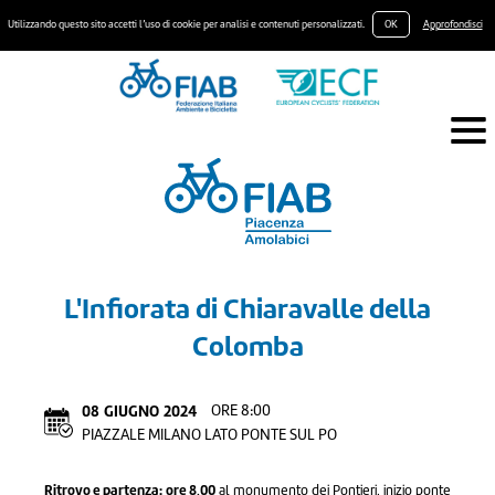
Utilizzando questo sito accetti l’uso di cookie per analisi e contenuti personalizzati.
OK
Approfondisci
L'Infiorata di Chiaravalle della
Colomba
08
GIUGNO
2024
ORE 8:00
PIAZZALE MILANO LATO PONTE SUL PO
Ritrovo e partenza:
ore 8,00
al monumento dei Pontieri, inizio ponte