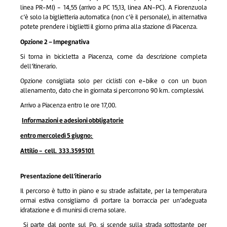
linea PR-MI) - 14,55 (arrivo a PC 15,13, linea AN-PC). A Fiorenzuola
c’è solo la biglietteria automatica (non c’è il personale), in alternativa
potete prendere i biglietti il giorno prima alla stazione di Piacenza.
Opzione 2 – Impegnativa
Si torna in bicicletta a Piacenza, come da descrizione completa
dell’itinerario.
Opzione consigliata solo per ciclisti con e-bike o con un buon
allenamento, dato che in giornata si percorrono 90 km. complessivi.
Arrivo a Piacenza entro le ore 17,00.
Informazioni e adesioni obbligatorie
entro mercoledì 5 giugno:
Attilio - cell. 333.3595101
Presentazione dell’itinerario
Il percorso è tutto in piano e su strade asfaltate, per la temperatura
ormai estiva consigliamo di portare la borraccia per un’adeguata
idratazione e di munirsi di crema solare.
Si parte dal ponte sul Po, si scende sulla strada sottostante per