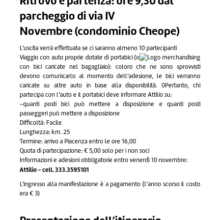
Ritrovo e partenza: ore 9,30 dal
parcheggio di via IV
Novembre (condominio Cheope)
L’uscita verrà effettuata se ci saranno almeno 10 partecipanti
Viaggio con auto proprie dotate di portabici (o
con bici caricate nel bagagliaio): coloro che ne sono sprovvisti
devono comunicarlo al momento dell’adesione, le bici verranno
caricate su altre auto in base alla disponibilità. 0Pertanto, chi
partecipa con l’auto e il portabici deve informare Attilio su:
-quanti posti bici può mettere a disposizione e quanti posti
passeggeri può mettere a disposizione
Difficoltà: Facile
Lunghezza: km. 25
Termine: arrivo a Piacenza entro le ore 16,00
Quota di partecipazione: € 5,00 solo per i non soci
Informazioni e adesioni obbligatorie entro venerdì 10 novembre:
Attilio - cell. 333.3595101
L’ingresso alla manifestazione è a pagamento (l’anno scorso il costo
era € 3)