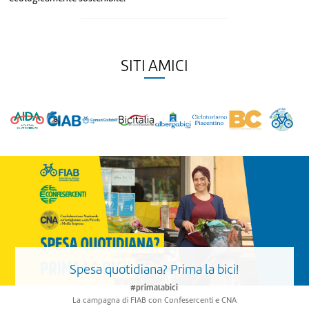
..........................................................................................................
SITI AMICI
Spesa quotidiana? Prima la bici!
#primalabici
La campagna di FIAB con Confesercenti e CNA