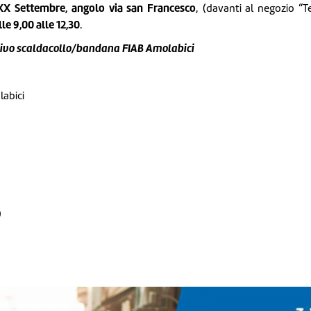
XX Settembre, angolo via san Francesco
, (davanti al negozio “T
lle 9,00 alle 12,30
.
lusivo scaldacollo/bandana FIAB Amolabici
labici
)