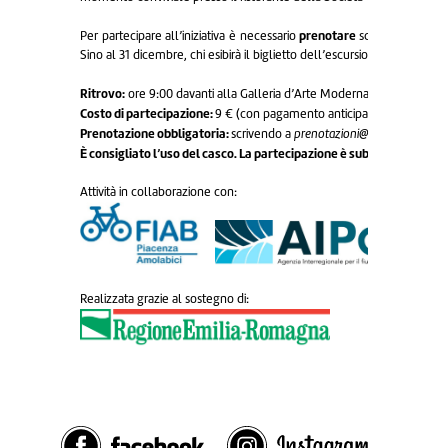
prenotare
Per partecipare all’iniziativa è necessario
scrivendo a:
pre
Sino al 31 dicembre, chi esibirà il biglietto dell’escursione avrà dirit
Ritrovo:
ore 9:00 davanti alla Galleria d’Arte Moderna Ricci Oddi, via 
Costo di partecipazione:
9 € (con pagamento anticipato)
Prenotazione obbligatoria:
scrivendo a
prenotazioni@riccioddi.it
È consigliato l’uso del casco. La partecipazione è subordinata alla s
Attività in collaborazione con:
Realizzata grazie al sostegno di: