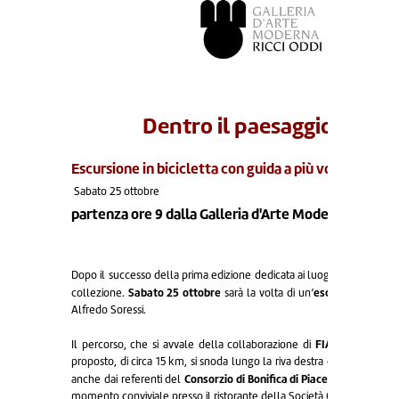
Dentro il paesaggio Lungo 
Escursione in bicicletta con guida a più voci
Sabato 25 ottobre
partenza ore 9 dalla Galleria d'Arte Moderna Ricci O
Dopo il successo della prima edizione dedicata ai luoghi di Stefano B
Sabato 25 ottobre
escursione in bic
collezione.
sarà la volta di un’
Alfredo Soressi.
FIAB Piacenza A
Il percorso, che si avvale della collaborazione di
proposto, di circa 15 km, si snoda lungo la riva destra del Po, tra i
Consorzio di Bonifica di Piacenza e di AIPo
anche dai referenti del
(
momento conviviale presso il ristorante della Società Canottieri Vittor