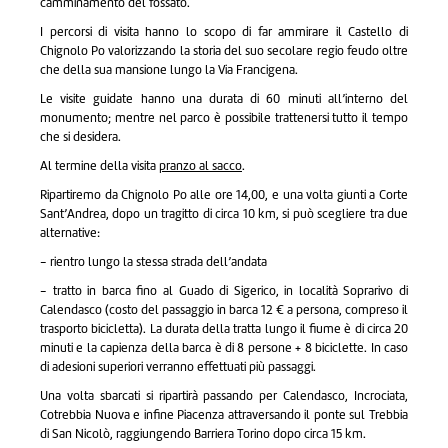
camminamento del fossato.
I percorsi di visita hanno lo scopo di far ammirare il Castello di
Chignolo Po valorizzando la storia del suo secolare regio feudo oltre
che della sua mansione lungo la Via Francigena.
Le visite guidate hanno una durata di 60 minuti all’interno del
monumento; mentre nel parco è possibile trattenersi tutto il tempo
che si desidera.
Al termine della visita
pranzo al sacco
.
Ripartiremo da Chignolo Po alle ore 14,00, e una volta giunti a Corte
Sant’Andrea, dopo un tragitto di circa 10 km, si può scegliere tra due
alternative:
- rientro lungo la stessa strada dell’andata
- tratto in barca fino al Guado di Sigerico, in località Soprarivo di
Calendasco (costo del passaggio in barca 12 € a persona, compreso il
trasporto bicicletta). La durata della tratta lungo il fiume è di circa 20
minuti e la capienza della barca è di 8 persone + 8 biciclette. In caso
di adesioni superiori verranno effettuati più passaggi.
Una volta sbarcati si ripartirà passando per Calendasco, Incrociata,
Cotrebbia Nuova e infine Piacenza attraversando il ponte sul Trebbia
di San Nicolò, raggiungendo Barriera Torino dopo circa 15 km.