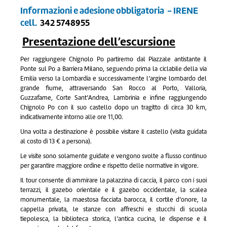
Informazioni e adesione obbligatoria - IRENE
cell.
342 5748955
Presentazione dell’escursione
Per raggiungere Chignolo Po partiremo dal Piazzale antistante il
Ponte sul Po a Barriera Milano, seguendo prima la ciclabile della via
Emilia verso la Lombardia e successivamente l’argine lombardo del
grande fiume, attraversando San Rocco al Porto, Valloria,
Guzzafame, Corte Sant’Andrea, Lambrinia e infine raggiungendo
Chignolo Po con il suo castello dopo un tragitto di circa 30 km,
indicativamente intorno alle ore 11,00.
Una volta a destinazione è possibile visitare il castello (visita guidata
al costo di 13 € a persona).
Le visite sono solamente guidate e vengono svolte a flusso continuo
per garantire maggiore ordine e rispetto delle normative in vigore.
Il tour consente di ammirare la palazzina di caccia, il parco con i suoi
terrazzi, il gazebo orientale e il gazebo occidentale, la scalea
monumentale, la maestosa facciata barocca, il cortile d’onore, la
cappella privata, le stanze con affreschi e stucchi di scuola
tiepolesca, la biblioteca storica, l’antica cucina, le dispense e il