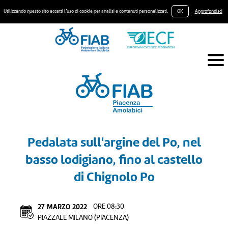
Utilizzando questo sito accetti l’uso di cookie per analisi e contenuti personalizzati.
OK
Approfondisci
Pedalata sull'argine del Po, nel
basso lodigiano, fino al castello
di Chignolo Po
27
MARZO
2022
ORE 08:30
PIAZZALE MILANO (PIACENZA)