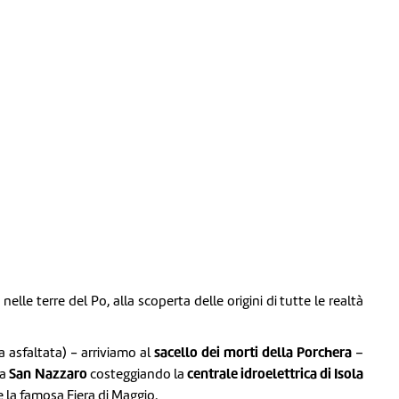
elle terre del Po, alla scoperta delle origini di tutte le realtà
sacello dei morti della Porchera
 asfaltata) - arriviamo al
–
San Nazzaro
centrale idroelettrica di Isola
Da
costeggiando la
e la famosa Fiera di Maggio.