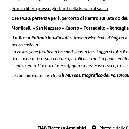
Pranzo libero presso gli stand della Fiera o al sacco
.
Ore 14,30: partenza per il
percorso di rientro sul lato dx del
Monticelli – San Nazzaro – Caorso – Fossadello - Roncaglia
La Rocca Pallavicino-Casali
si trova a
Monticelli d’Ongina
e 
antico castello.
La costruzione fortificata ha condizionato lo sviluppo di tutto il 
dove ancora si possono notare gli stalli di un antico ponte levato
Quattrocento. L’opera d’arte raffigura diversi episodi sacri, tra cui
il
Museo Etnografico del Po, l’Acqu
Le cantine, inoltre, ospitano
FIAB Piacenza Amolabici
Piazzale delle 