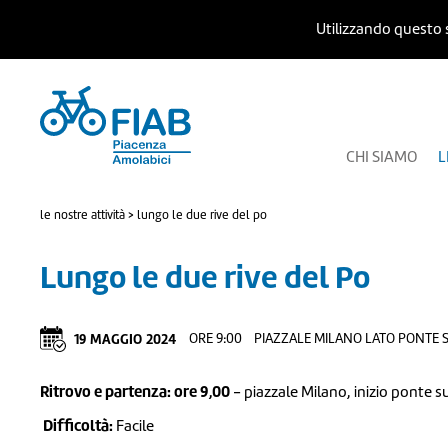
Utilizzando questo s
CHI SIAMO
L
le nostre attività
>
lungo le due rive del po
Lungo le due rive del Po
19
MAGGIO
2024
ORE 9:00
PIAZZALE MILANO LATO PONTE 
Ritrovo e partenza:
ore 9,00
- piazzale Milano, inizio ponte su
Difficoltà:
Facile