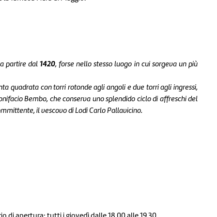
1420
 a partire dal
, forse nello stesso luogo in cui sorgeva un più
ta quadrata con torri rotonde agli angoli e due torri agli ingressi,
Bonifacio Bembo
, che conserva uno splendido ciclo di affreschi del
 committente, il vescovo di Lodi Carlo Pallavicino.
io di apertura: tutti i giovedì dalle 18.00 alle 19.30