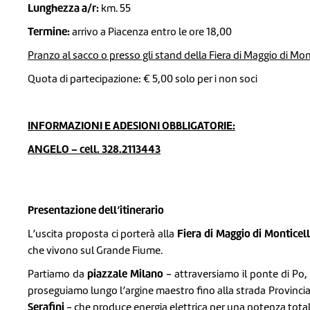
Lunghezza a/r:
km. 55
Termine:
arrivo a Piacenza entro le ore 18,00
Pranzo al sacco o presso gli stand della Fiera di Maggio di Mon
Quota di partecipazione: € 5,00 solo per i non soci
INFORMAZIONI E ADESIONI OBBLIGATORIE:
ANGELO – cell. 328.2113443
Presentazione dell’itinerario
Fiera di Maggio di
Monticell
L’uscita proposta ci porterà alla
che vivono sul Grande Fiume.
piazzale Milano
Partiamo da
- attraversiamo il ponte di Po,
proseguiamo lungo l’argine maestro fino alla strada Provinci
Serafini
- che produce energia elettrica per una potenza tota