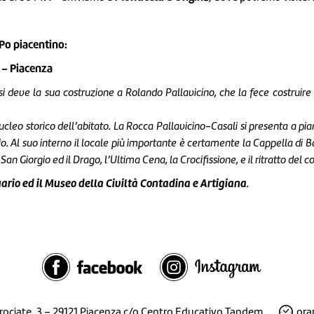
 Po piacentino:
 – Piacenza
si deve la sua costruzione a Rolando Pallavicino, che la fece costruire
nucleo storico dell’abitato. La Rocca Pallavicino-Casali si presenta a pian
io. Al suo interno il locale più importante è certamente la
Cappella di 
 San Giorgio ed il Drago, l’Ultima Cena, la Crocifissione, e il ritratto del
ario ed il Museo della Civiltà Contadina e Artigiana
.
Crociate, 3 – 29121 Piacenza c/o Centro Educativo Tandem
orar