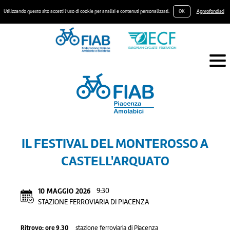
Utilizzando questo sito accetti l’uso di cookie per analisi e contenuti personalizzati.
OK
Approfondisci
IL FESTIVAL DEL MONTEROSSO A
CASTELL'ARQUATO
10
MAGGIO
2026
9:30
STAZIONE FERROVIARIA DI PIACENZA
Ritrovo:
ore 9,30
stazione ferroviaria di Piacenza