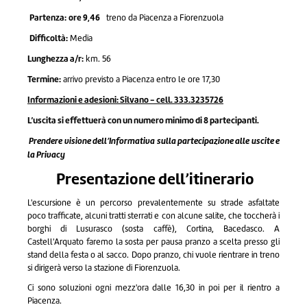
Partenza:
ore 9,46
treno da Piacenza a Fiorenzuola
Difficoltà:
Media
Lunghezza a/r:
km. 56
Termine:
arrivo previsto a Piacenza entro le ore 17,30
Informazioni e adesioni: Silvano - cell. 333.3235726
L’uscita si effettuerà con un numero minimo di 8 partecipanti.
Prendere visione dell’
Informativa sulla partecipazione alle uscite e
la Privacy
Presentazione dell’itinerario
L'escursione è un percorso prevalentemente su strade asfaltate
poco trafficate, alcuni tratti sterrati e con alcune salite, che toccherà i
borghi di Lusurasco (sosta caffè), Cortina, Bacedasco. A
Castell'Arquato faremo la sosta per pausa pranzo a scelta presso gli
stand della festa o al sacco. Dopo pranzo, chi vuole rientrare in treno
si dirigerà verso la stazione di Fiorenzuola.
Ci sono soluzioni ogni mezz'ora dalle 16,30 in poi per il rientro a
Piacenza.