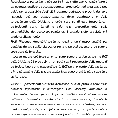
Ricordiamo ai partecipanti alle uscite in bicicletta che Amolabici non è
un’agenzia turistica: gli accompagnatori sono volontari, nessuno è una
guida né responsabile degli altri, ognuno partecipa a proprio rischio e
risponde del suo comportamento, della conduzione e della
sorveglianza della bicicletta e delle cose su di essa trasportate.
I
partecipanti sono tenuti a informarsi preventivamente sulle
caratteristiche del percorso, valutando il proprio stato di salute e il
grado di allenamento.
FIAB Piacenza Amolabici pertanto declina ogni responsabilità per
qualsiasi danno subito dai partecipanti o da essi causato a persone e
cose durante le uscite.
I soci in regola col tesseramento sono sempre assicurati per la RCT
della bicicletta 24 ore su 24.
I non soci, con il pagamento della quota di
partecipazione, sono assicurati per la RCT dal momento della partenza
e fino al termine della singola uscita.
Non sono previste altre coperture
assicurative.
Privacy: i partecipanti all’uscita dichiarano di aver preso visione della
presente informativa e autorizzano Fiab Piacenza Amolabici al
trattamento dei dati personali per le finalità inerenti all’esecuzione
dell’uscita. Consentono inoltre che la propria immagine, durante le
escursioni, possa essere ripresa in modo diretto o incidentale, anche in
modo identificabile, con foto o videocamera, da partecipanti e
accompagnatori e ne acconsentono fin d’ora la pubblicazione sulla